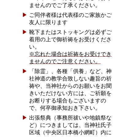
ませんのでご了承ください。
ご同伴者様は代表様のご家族かご
友人に限ります
靴下またはストッキングは必ずご
着用の上で御祈祷をお受けくださ
い。
※忘れた場合は祈祷をお受けでき
ませんのでご注意ください。
「除霊」、各種「供養」など、神
社神道の教学合致しない趣旨の祈
祷や、当神社からのお願いをお聞
きいただけない方には、ご祈願を
お断りする場合もございますの
で、何卒御承知おき下さい。
出張祭典（事務所祓いや地鎮祭な
ど）につきましては、当神社氏子
区域（中央区日本橋小網町）内に