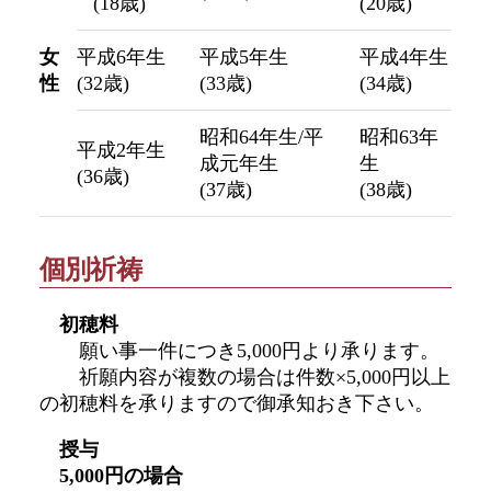
(18歳)
(20歳)
女
平成6年生
平成5年生
平成4年生
性
(32歳)
(33歳)
(34歳)
昭和64年生/平
昭和63年
平成2年生
成元年生
生
(36歳)
(37歳)
(38歳)
個別祈祷
初穂料
願い事一件につき5,000円より承ります。
祈願内容が複数の場合は件数×5,000円以上
の初穂料を承りますので御承知おき下さい。
授与
5,000円の場合