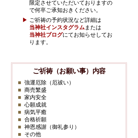
限定させていただいておりますの
で何卒ご承知おきください。
ご祈祷の予約状況など詳細は
当神社インスタグラム
または
当神社ブログ
にてお知らせしてお
ります。
ご祈祷（お願い事）内容
強運厄除（厄祓い）
商売繁盛
家内安全
心願成就
病気平癒
合格祈願
神恩感謝（御礼参り）
その他